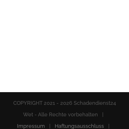
COPYRIGHT 2021 -
2026 Schadendienst24
Wet - Alle Rechte vorbehalten |
Impressum
|
Haftungsausschluss
|