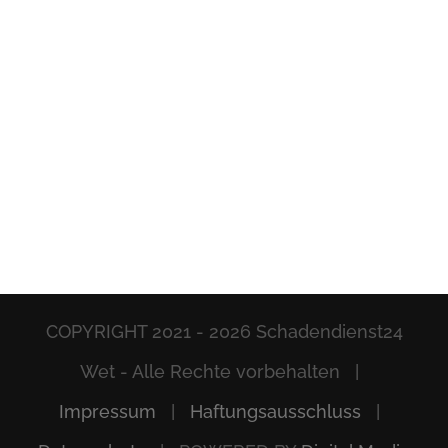
COPYRIGHT 2021 -
2026 Schadendienst24
Wet - Alle Rechte vorbehalten |
Impressum
|
Haftungsausschluss
|