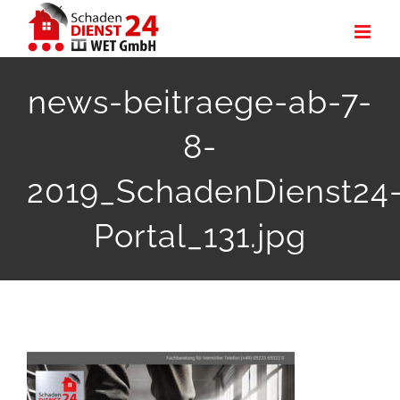
Zum
Inhalt
springen
news-beitraege-ab-7-
8-
2019_SchadenDienst24
Portal_131.jpg