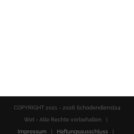
COPYRIGHT 2021 -
2026 Schadendienst24
Wet - Alle Rechte vorbehalten |
Impressum
|
Haftungsausschluss
|