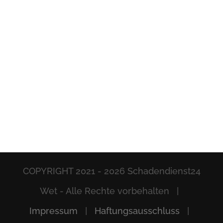
COPYRIGHT 2021 -
2026 Schadendienst24
Wet - Alle Rechte vorbehalten |
Impressum
|
Haftungsausschluss
|