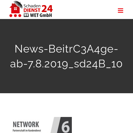
Zum
Inhalt
springen
News-BeitrC3A4ge-
ab-7.8.2019_sd24B_10