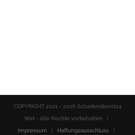
COPYRIGHT 2021 -
2026 Schadendienst24
Wet - Alle Rechte vorbehalten |
Impressum
|
Haftungsausschluss
|