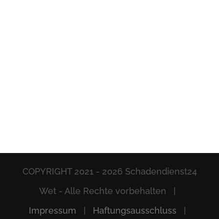
COPYRIGHT 2021 -
2026 Schadendienst24
Wet - Alle Rechte vorbehalten |
Impressum
|
Haftungsausschluss
|