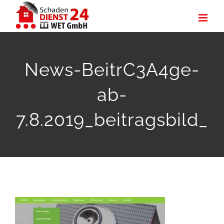
Zum
Inhalt
springen
News-BeitrC3A4ge-
ab-
7.8.2019_beitragsbild_