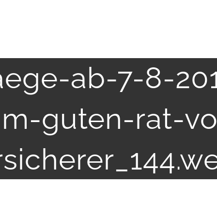
aege-ab-7-8-201
im-guten-rat-v
rsicherer_144.w