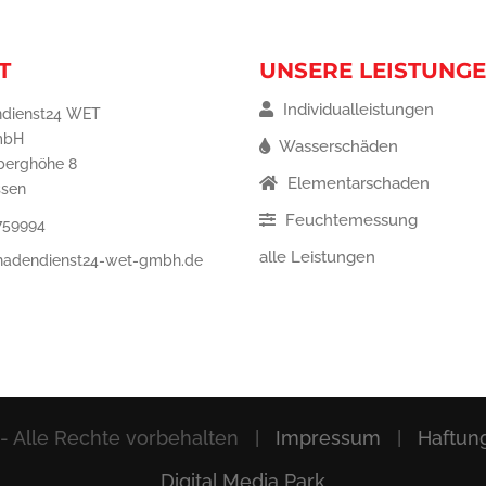
T
UNSERE LEISTUNG
Individualleistungen
dienst24 WET
mbH
Wasserschäden
berghöhe 8
Elementarschaden
ssen
Feuchtemessung
759994
alle Leistungen
hadendienst24-wet-gmbh.de
- Alle Rechte vorbehalten |
Impressum
|
Haftun
Digital Media Park