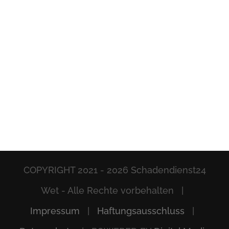
COPYRIGHT 2021 -
2026 Schadendienst24
Wet - Alle Rechte vorbehalten |
Impressum
|
Haftungsausschluss
|