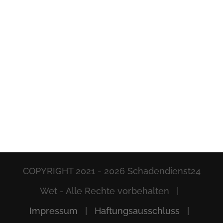
COPYRIGHT 2021 -
2026 Schadendienst24
Wet - Alle Rechte vorbehalten |
Impressum
|
Haftungsausschluss
|