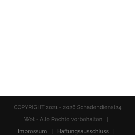
COPYRIGHT 2021 -
2026 Schadendienst24
Wet - Alle Rechte vorbehalten |
Impressum
|
Haftungsausschluss
|