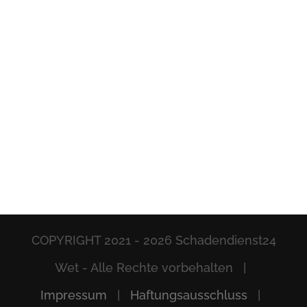
COPYRIGHT 2021 -
2026 Schadendienst24
Wet - Alle Rechte vorbehalten |
Impressum
|
Haftungsausschluss
|