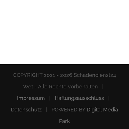
COPYRIGHT 2021 -
2026 Schadendienst24
Wet - Alle Rechte vorbehalten |
Impressum
|
Haftungsausschluss
|
Datenschutz
| POWERED BY
Digital Media
Park