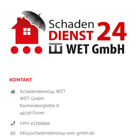
KONTAKT
Schadendienst24 WET
WET GmbH
Kaninenberghöhe 8
45136 Essen
0201 43759994
info@schadendienst24-wet-gmbh.de