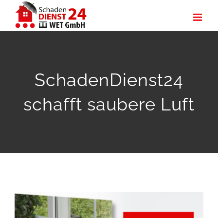
Zum
Inhalt
springen
SchadenDienst24
schafft saubere Luft