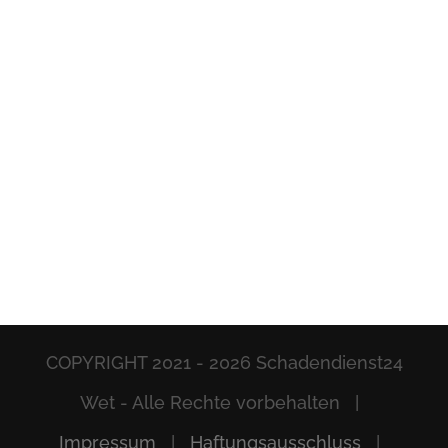
COPYRIGHT 2021 -
2026 Schadendienst24
Wet - Alle Rechte vorbehalten |
Impressum
|
Haftungsausschluss
|